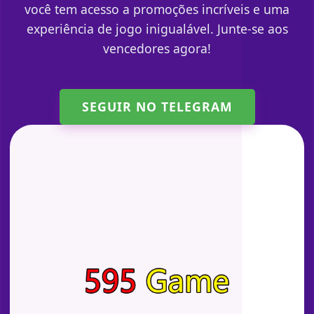
você tem acesso a promoções incríveis e uma
experiência de jogo inigualável. Junte-se aos
vencedores agora!
SEGUIR NO TELEGRAM